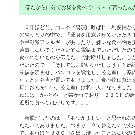
③だから自分でお昼を食べていくって言ったん
６年ほど前、西日本で講演に呼ばれ、利便性から
のやりとりの中で、「昼食を用意させていただき
や甲殻類アレルギーがあったり、嫌いな食べ物も
遠慮しないでください的な電話までいただいたの
食べれないものを伝えた上でお断りしました。し
だいたので、「それではお願いいたします」と感
挨拶を済ませ、パソコンを設定し、控え室にご案
た」とお弁当が置いてありました。食べ物に贅沢
直にお礼をいい、控え室には私一人になりました
紙には「か○どや」と書かれており、３８０円の
近所で食べたばかりです。。。
衝撃だったのは、「あつかましい」と思われるの
ただいてありました。つまり、立て替えたので支
で、あれほど３８０円を出し渋ったことはないの