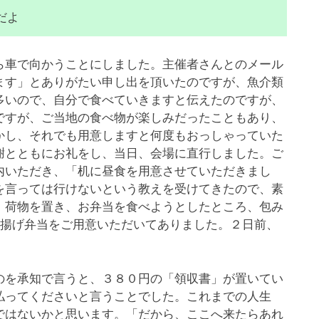
だよ
車で向かうことにしました。主催者さんとのメール
ます」とありがたい申し出を頂いたのですが、魚介類
多いので、自分で食べていきますと伝えたのですが、
ですが、ご当地の食べ物が楽しみだったこともあり、
かし、それでも用意しますと何度もおっしゃっていた
謝とともにお礼をし、当日、会場に直行しました。ご
内いただき、「机に昼食を用意させていただきまし
を言っては行けないという教えを受けてきたので、素
。荷物を置き、お弁当を食べようとしたところ、包み
唐揚げ弁当をご用意いただいてありました。２日前、
を承知で言うと、３８０円の「領収書」が置いてい
払ってくださいと言うことでした。これまでの人生
ではないかと思います。「だから、ここへ来たらあれ