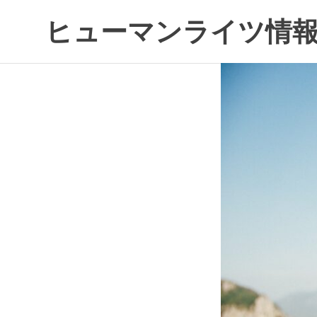
コ
ヒューマンライツ情報
ン
テ
す
ン
べ
ツ
て
へ
の
ス
人
キ
の
ッ
「わ
プ
た
し」
が
尊
重
さ
れ
る
世
界
へ