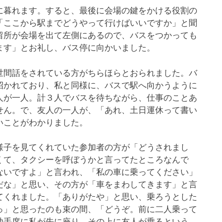
暮れます。すると、最後に会場の鍵をかける役割の
「ここから駅までどうやって行けばいいですか」と聞
留所が会場を出て左側にあるので、バスをつかっても
ます」とお礼し、バス停に向かいました。
間話をされている方がちらほらとおられました。バ
招かれており、私と同様に、バスで駅へ向かうように
人が一人。計３人でバスを待ちながら、仕事のことあ
せん。で、友人の一人が、「あれ、土日運休って書い
いことがわかりました。
子を見てくれていた参加者の方が「どうされまし
くて、タクシーを呼ぼうかと言ってたところなんで
ないですよ」と言われ、「私の車に乗ってください」
だな」と思い、その方が「車をまわしてきます」と言
てくれました。「ありがたや」と思い、乗ろうとした
っ」と思ったのも束の間、「どうぞ。前に二人乗って
助手席に私が先に座り、その上に友人が乗るという、