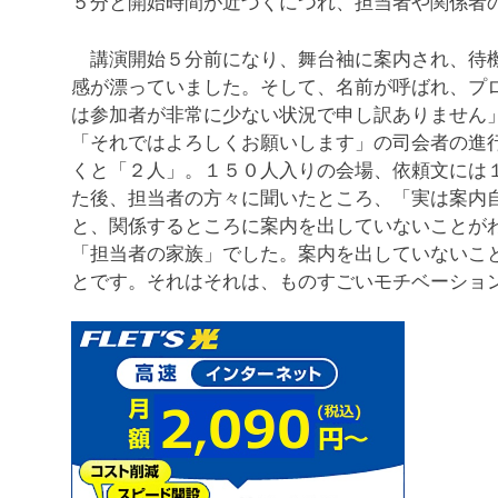
５分と開始時間が近づくにつれ、担当者や関係者
講演開始５分前になり、舞台袖に案内され、待機
感が漂っていました。そして、名前が呼ばれ、プ
は参加者が非常に少ない状況で申し訳ありません
「それではよろしくお願いします」の司会者の進
くと「２人」。１５０人入りの会場、依頼文には
た後、担当者の方々に聞いたところ、「実は案内
と、関係するところに案内を出していないことが
「担当者の家族」でした。案内を出していないこ
とです。それはそれは、ものすごいモチベーショ