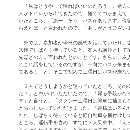
「私はどうやって帰ればいいのだろう」。途方に
人がトイレから出てきたので、慌ててつかまえて
いたところ、「あー、そう、バスがあります。停
らえれば」と言われたので、「ありがとうござい
外では、参加者が今日の感想を話していたり、世
ス停でしばらく待っていると、友人も講師として
先ほどの方に言われたとのことです。さらに、友
れこれ話をしているのですが、一向にバスが来ま
てあるよ」と、そこで初めて土曜日はバスが来な
３人でどうしようかと迷っていたところ、その様
た？」と声がけいただいたので、「帰る手段がな
す」と言うと、「タクシー土曜日は簡単に捕まら
とおっしゃっていただきました。「神様はいるん
われ、しばらく待っていると軽自動車を横付けし
ところ、運転手を含め、すでに３人乗車中。「え
くれたら行けますから」と言われたので、なんと