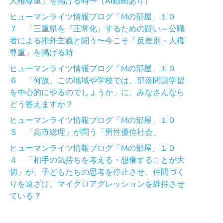
ヒューマンライツ情報ブログ「Mの部屋」１０
７ 「三重県を『正常化』するための闘い～公職
者による排外主義と闘う〜今こそ「反差別・人権
尊重」を掲げる時
ヒューマンライツ情報ブログ「Mの部屋」１０
６ 「何故、この地域や学校では、部落問題学習
を中心的にやるのでしょうか」に、みなさんなら
どう答えますか？
ヒューマンライツ情報ブログ「Mの部屋」１０
５ 「高市総理」が問う「男性優位社会」
ヒューマンライツ情報ブログ「Mの部屋」１０
４ 「相手の気持ちを考える・想像することが大
切」が、子どもたちの思考を停止させ、仲間づく
りを遠ざけ、マイクロアグレッションを維持させ
ている？