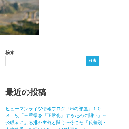
検索
検索
最近の投稿
ヒューマンライツ情報ブログ「Mの部屋」１０
８ 続「三重県を『正常化』するための闘い」～
公職者による排外主義と闘う〜今こそ「反差別・
人権尊重」を掲げる時〜（AI動画あり）