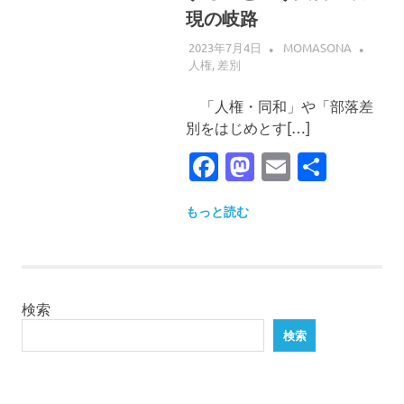
界
現の岐路
へ
2023年7月4日
MOMASONA
人権
,
差別
「人権・同和」や「部落差
別をはじめとす[…]
Facebook
Mastodon
Email
共
有
もっと読む
検索
検索