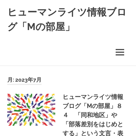
コ
ヒューマンライツ情報ブロ
ン
テ
グ「Mの部屋」
ン
ツ
す
へ
べ
ス
て
キ
MENU
の
ッ
人
の
プ
「わ
月:
2023年7月
た
し」
が
ヒューマンライツ情報
尊
ブログ「Mの部屋」８
重
さ
４ 「同和地区」や
れ
「部落差別をはじめと
る
世
する」という文言・表