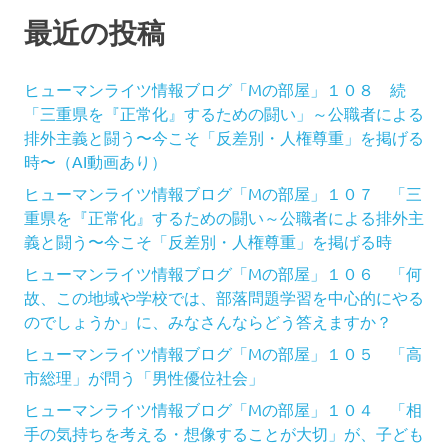
最近の投稿
ヒューマンライツ情報ブログ「Mの部屋」１０８ 続
「三重県を『正常化』するための闘い」～公職者による
排外主義と闘う〜今こそ「反差別・人権尊重」を掲げる
時〜（AI動画あり）
ヒューマンライツ情報ブログ「Mの部屋」１０７ 「三
重県を『正常化』するための闘い～公職者による排外主
義と闘う〜今こそ「反差別・人権尊重」を掲げる時
ヒューマンライツ情報ブログ「Mの部屋」１０６ 「何
故、この地域や学校では、部落問題学習を中心的にやる
のでしょうか」に、みなさんならどう答えますか？
ヒューマンライツ情報ブログ「Mの部屋」１０５ 「高
市総理」が問う「男性優位社会」
ヒューマンライツ情報ブログ「Mの部屋」１０４ 「相
手の気持ちを考える・想像することが大切」が、子ども