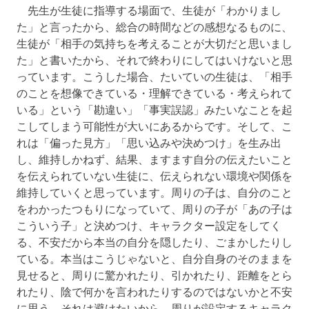
先生が生徒に指導する場面で、生徒が「わかりまし
た」と言ったから、総合の時間などの感想なるものに、
生徒が「相手の気持ちを考えることが大切だと思いまし
た」と書いたから、それで終わりにしてはいけないと思
っています。こうした場合、たいていの生徒は、「相手
のことを想像できている・理解できている・考えられて
いる」という「勘違い」「事実誤認」みたいなことを起
こしてしまう可能性が大いにあるからです。そして、こ
れは「偏った見方」「思い込みや決めつけ」を生み出
し、維持しかねず、結果、ますます自分の伝えたいこと
を伝えられていない生徒に、伝えられない環境や関係を
維持していくと思っています。周りの子は、自分のこと
をわかったつもりになっていて、周りの子が「あの子は
こういう子」と決めつけ、キャラクター設定をしてく
る、不安だから本当の自分を隠したり、ごまかしたりし
ている。本当はこうじゃないと、自分自身のそのままを
見せると、周りに驚かれたり、引かれたり、距離をとら
れたり、陰で何かを言われたりするのではないかと不安
に思う。それは避けたいから、周りが設定するキャラク