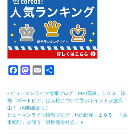
Facebook
Mastodon
Email
共
有
人
前
投
ヒューマンライツ情報ブログ「Mの部屋」１０３ 映
権
の
画「ズートピア」は人権について学ぶポイントが盛沢
稿
差
記
山！（AI動画あり）
別
次
事:
ヒューマンライツ情報ブログ「Mの部屋」１０５ 「高
ナ
教
の
市総理」が問う「男性優位社会」
育
記
ビ