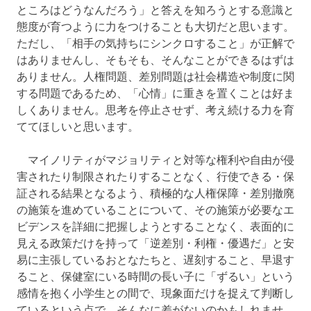
ところはどうなんだろう」と答えを知ろうとする意識と
態度が育つように力をつけることも大切だと思います。
ただし、「相手の気持ちにシンクロすること」が正解で
はありませんし、そもそも、そんなことができるはずは
ありません。人権問題、差別問題は社会構造や制度に関
する問題であるため、「心情」に重きを置くことは好ま
しくありません。思考を停止させず、考え続ける力を育
ててほしいと思います。
マイノリティがマジョリティと対等な権利や自由が侵
害されたり制限されたりすることなく、行使できる・保
証される結果となるよう、積極的な人権保障・差別撤廃
の施策を進めていることについて、その施策が必要なエ
ビデンスを詳細に把握しようとすることなく、表面的に
見える政策だけを持って「逆差別・利権・優遇だ」と安
易に主張しているおとなたちと、遅刻すること、早退す
ること、保健室にいる時間の長い子に「ずるい」という
感情を抱く小学生との間で、現象面だけを捉えて判断し
ているという点で、そんなに差がないのかもしれませ