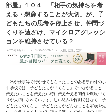
界
部屋」１０４ 「相手の気持ちを考
へ
える・想像することが大切」が、子
どもたちの思考を停止させ、仲間づ
くりを遠ざけ、マイクロアグレッシ
ョンを維持させている？
2025年9月23日
MOMASONA
人権
,
差別
,
教育
私が仕事等で行かせてもらったことのある県内外の小
中学校では、子どもたちが「くらし」でつながること、
伝えたいことを伝えたい時に伝え合える関係や環境づく
りが大切にされています。思い込みや憶測ではなく、子
どもたちのくらし、子どもたちがどんなことを家族や先
生、クラスメイトなどに知ってほしいのか、その「事