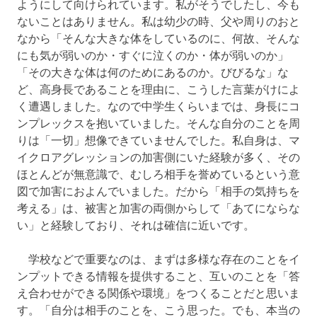
ようにして向けられています。私がそうでしたし、今も
ないことはありません。私は幼少の時、父や周りのおと
なから「そんな大きな体をしているのに、何故、そんな
にも気が弱いのか・すぐに泣くのか・体が弱いのか」
「その大きな体は何のためにあるのか。びびるな」な
ど、高身長であることを理由に、こうした言葉がけによ
く遭遇しました。なので中学生くらいまでは、身長にコ
ンプレックスを抱いていました。そんな自分のことを周
りは「一切」想像できていませんでした。私自身は、マ
イクロアグレッションの加害側にいた経験が多く、その
ほとんどが無意識で、むしろ相手を誉めているという意
図で加害におよんでいました。だから「相手の気持ちを
考える」は、被害と加害の両側からして「あてにならな
い」と経験しており、それは確信に近いです。
学校などで重要なのは、まずは多様な存在のことをイ
ンプットできる情報を提供すること、互いのことを「答
え合わせができる関係や環境」をつくることだと思いま
す。「自分は相手のことを、こう思った。でも、本当の