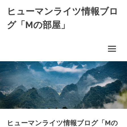
コ
ヒューマンライツ情報ブロ
ン
テ
グ「Mの部屋」
ン
ツ
す
へ
べ
ス
て
キ
MENU
の
ッ
人
の
プ
「わ
た
し」
が
尊
重
さ
れ
る
ヒューマンライツ情報ブログ「Mの
世