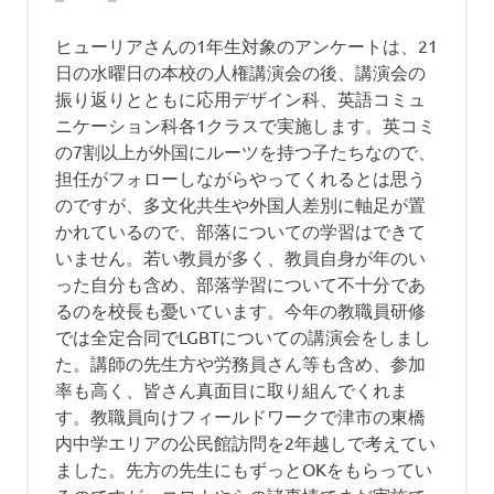
別
ン
ヒューリアさんの1年生対象のアンケートは、21
日の水曜日の本校の人権講演会の後、講演会の
振り返りとともに応用デザイン科、英語コミュ
ニケーション科各1クラスで実施します。英コミ
の7割以上が外国にルーツを持つ子たちなので、
担任がフォローしながらやってくれるとは思う
のですが、多文化共生や外国人差別に軸足が置
かれているので、部落についての学習はできて
いません。若い教員が多く、教員自身が年のい
った自分も含め、部落学習について不十分であ
るのを校長も憂いています。今年の教職員研修
では全定合同でLGBTについての講演会をしまし
た。講師の先生方や労務員さん等も含め、参加
率も高く、皆さん真面目に取り組んでくれま
す。教職員向けフィールドワークで津市の東橋
内中学エリアの公民館訪問を2年越しで考えてい
ました。先方の先生にもずっとOKをもらってい