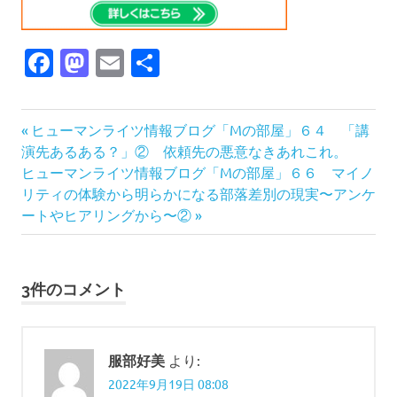
Facebook
Mastodon
Email
共
有
マ
前
投
ヒューマンライツ情報ブログ「Mの部屋」６４ 「講
イ
の
演先あるある？」② 依頼先の悪意なきあれこれ。
ク
稿
次
記
ヒューマンライツ情報ブログ「Mの部屋」６６ マイノ
ロ
の
事:
リティの体験から明らかになる部落差別の現実〜アンケ
ア
ナ
記
ートやヒアリングから〜②
グ
レ
事:
ビ
ッ
シ
ゲ
3件のコメント
ョ
ン
ー
人
シ
権
服部好美
より:
差
2022年9月19日 08:08
ョ