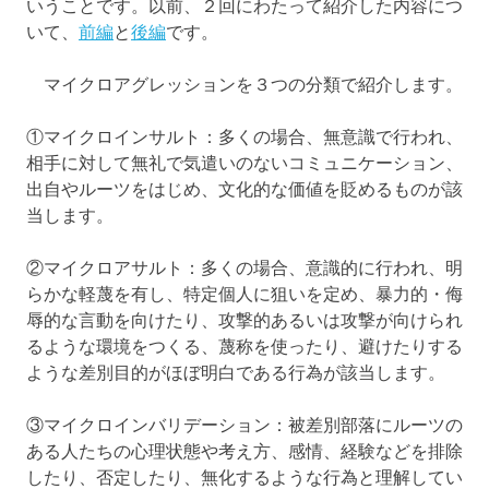
いうことです。以前、２回にわたって紹介した内容につ
いて、
前編
と
後編
です。
マイクロアグレッションを３つの分類で紹介します。
①マイクロインサルト：多くの場合、無意識で行われ、
相手に対して無礼で気遣いのないコミュニケーション、
出自やルーツをはじめ、文化的な価値を貶めるものが該
当します。
②マイクロアサルト：多くの場合、意識的に行われ、明
らかな軽蔑を有し、特定個人に狙いを定め、暴力的・侮
辱的な言動を向けたり、攻撃的あるいは攻撃が向けられ
るような環境をつくる、蔑称を使ったり、避けたりする
ような差別目的がほぼ明白である行為が該当します。
③マイクロインバリデーション：被差別部落にルーツの
ある人たちの心理状態や考え方、感情、経験などを排除
したり、否定したり、無化するような行為と理解してい