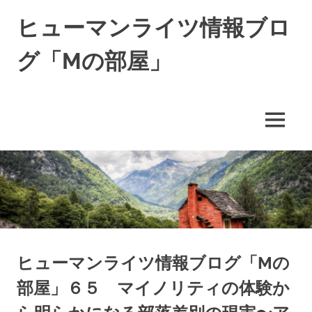
コ
ヒューマンライツ情報ブロ
ン
テ
グ「Mの部屋」
ン
ツ
す
へ
べ
ス
て
キ
MENU
の
ッ
人
の
プ
「わ
た
し」
が
尊
重
さ
ヒューマンライツ情報ブログ「Mの
れ
部屋」６５ マイノリティの体験か
る
世