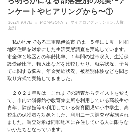
ら明らかになる部落差別の現実〜ア
界
へ
ンケートやヒアリングから〜①
2022年9月7日
MOMASONA
マイクロアグレッション
,
人権
,
差別
私の地元である三重県伊賀市では、５年に１度、同和
地区住民を対象にした生活実態調査を実施しています。
市全体と地区との年齢比率、１年間の世帯収入、生活保
護受給比率、転入出などを比較したり、就労状況、子育
てに関する悩み、年金受給状況、被差別体験などを聞き
取り方式で実施してきました。
２０２１年度は、これまでの調査からテイストを変え
て、市内の隣保館や教育集会所を利用している高校生や
青年、隣保館等を利用している保育園児や小中学生、高
校生の保護者を対象とした、利用ニーズ調査が実施され
ました。調査対象は同和地区に在住している人に限らな
いかたちとなっています。