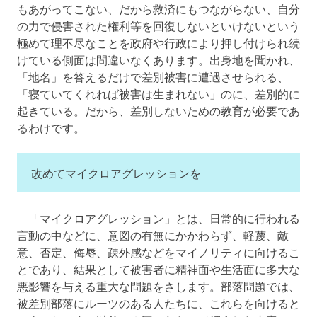
もあがってこない、だから救済にもつながらない、自分
の力で侵害された権利等を回復しないといけないという
極めて理不尽なことを政府や行政により押し付けられ続
けている側面は間違いなくあります。出身地を聞かれ、
「地名」を答えるだけで差別被害に遭遇させられる、
「寝ていてくれれば被害は生まれない」のに、差別的に
起きている。だから、差別しないための教育が必要であ
るわけです。
改めてマイクロアグレッションを
「マイクロアグレッション」とは、日常的に行われる
言動の中などに、意図の有無にかかわらず、軽蔑、敵
意、否定、侮辱、疎外感などをマイノリティに向けるこ
とであり、結果として被害者に精神面や生活面に多大な
悪影響を与える重大な問題をさします。部落問題では、
被差別部落にルーツのある人たちに、これらを向けると