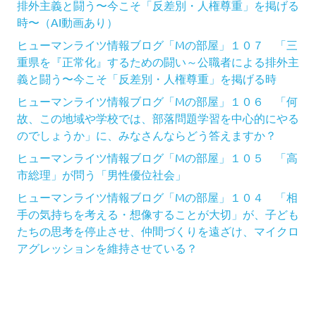
排外主義と闘う〜今こそ「反差別・人権尊重」を掲げる
時〜（AI動画あり）
ヒューマンライツ情報ブログ「Mの部屋」１０７ 「三
重県を『正常化』するための闘い～公職者による排外主
義と闘う〜今こそ「反差別・人権尊重」を掲げる時
ヒューマンライツ情報ブログ「Mの部屋」１０６ 「何
故、この地域や学校では、部落問題学習を中心的にやる
のでしょうか」に、みなさんならどう答えますか？
ヒューマンライツ情報ブログ「Mの部屋」１０５ 「高
市総理」が問う「男性優位社会」
ヒューマンライツ情報ブログ「Mの部屋」１０４ 「相
手の気持ちを考える・想像することが大切」が、子ども
たちの思考を停止させ、仲間づくりを遠ざけ、マイクロ
アグレッションを維持させている？