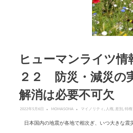
ヒューマンライツ情
２２ 防災・減災の
解消は必要不可欠
2022年5月6日
MOMASONA
マイノリティ
,
人権
,
差別
,
特権
日本国内の地震が各地で相次ぎ、いつ大きな震災