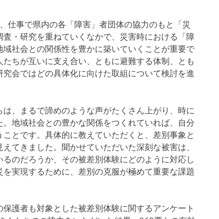
け、仕事で県内の各「障害」者団体の協力のもと「災
調査・研究を重ねていくなかで、災害時における「障
地域社会との関係性を豊かに築いていくことが重要で
人たちが互いに支え合い、ともに避難する体制、とも
研究会ではどの具体化に向けた取組について検討を進
は、まるで諦めのような声がたくさん上がり、時に
た。地域社会との豊かな関係をつくれていれば、自分
うことです。具体的に教えていただくと、差別事象と
見えてきました。聞かせていただいた深刻な被害は、
いるのだろうか、その被差別体験にどのように対応し
災を実現するために、差別の克服が極めて重要な課題
保護者も対象とした被差別体験に関するアンケート