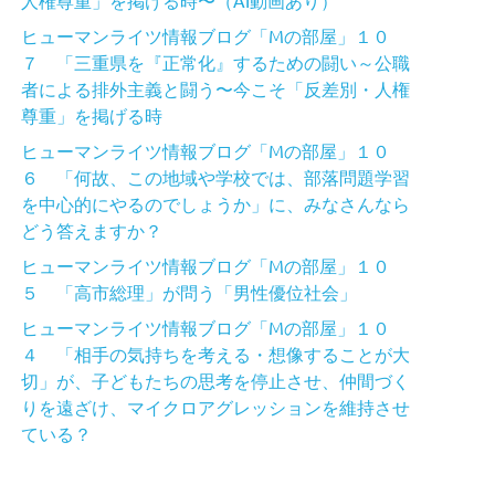
ヒューマンライツ情報ブログ「Mの部屋」１０
７ 「三重県を『正常化』するための闘い～公職
者による排外主義と闘う〜今こそ「反差別・人権
尊重」を掲げる時
ヒューマンライツ情報ブログ「Mの部屋」１０
６ 「何故、この地域や学校では、部落問題学習
を中心的にやるのでしょうか」に、みなさんなら
どう答えますか？
ヒューマンライツ情報ブログ「Mの部屋」１０
５ 「高市総理」が問う「男性優位社会」
ヒューマンライツ情報ブログ「Mの部屋」１０
４ 「相手の気持ちを考える・想像することが大
切」が、子どもたちの思考を停止させ、仲間づく
りを遠ざけ、マイクロアグレッションを維持させ
ている？