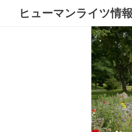
コ
ヒューマンライツ情報
ン
テ
す
ン
べ
ツ
て
へ
の
ス
人
キ
の
ッ
「わ
プ
た
し」
が
尊
重
さ
れ
る
世
界
へ