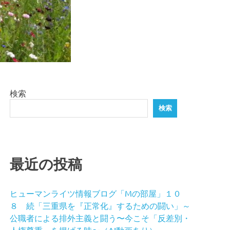
検索
検索
最近の投稿
ヒューマンライツ情報ブログ「Mの部屋」１０
８ 続「三重県を『正常化』するための闘い」～
公職者による排外主義と闘う〜今こそ「反差別・
人権尊重」を掲げる時〜（AI動画あり）