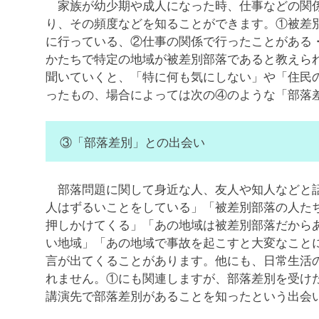
家族が幼少期や成人になった時、仕事などの関係
り、その頻度などを知ることができます。①被差
に行っている、②仕事の関係で行ったことがある
かたちで特定の地域が被差別部落であると教えら
聞いていくと、「特に何も気にしない」や「住民
ったもの、場合によっては次の④のような「部落
③「部落差別」との出会い
部落問題に関して身近な人、友人や知人などと話
人はずるいことをしている」「被差別部落の人た
押しかけてくる」「あの地域は被差別部落だから
い地域」「あの地域で事故を起こすと大変なこと
言が出てくることがあります。他にも、日常生活
れません。①にも関連しますが、部落差別を受け
講演先で部落差別があることを知ったという出会