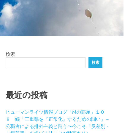
検索
検索
最近の投稿
ヒューマンライツ情報ブログ「Mの部屋」１０
８ 続「三重県を『正常化』するための闘い」～
公職者による排外主義と闘う〜今こそ「反差別・
人権尊重」を掲げる時〜（AI動画あり）