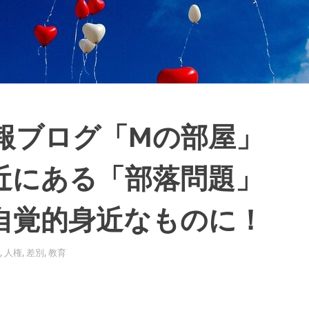
報ブログ「Mの部屋」
近にある「部落問題」
自覚的身近なものに！
,
人権
,
差別
,
教育