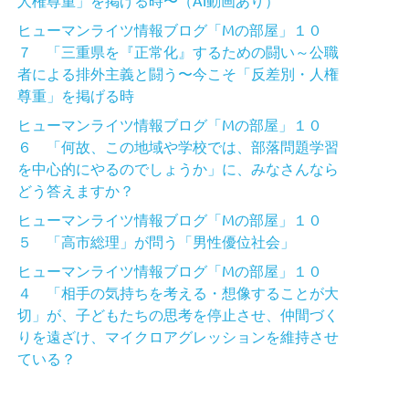
ヒューマンライツ情報ブログ「Mの部屋」１０
７ 「三重県を『正常化』するための闘い～公職
者による排外主義と闘う〜今こそ「反差別・人権
尊重」を掲げる時
ヒューマンライツ情報ブログ「Mの部屋」１０
６ 「何故、この地域や学校では、部落問題学習
を中心的にやるのでしょうか」に、みなさんなら
どう答えますか？
ヒューマンライツ情報ブログ「Mの部屋」１０
５ 「高市総理」が問う「男性優位社会」
ヒューマンライツ情報ブログ「Mの部屋」１０
４ 「相手の気持ちを考える・想像することが大
切」が、子どもたちの思考を停止させ、仲間づく
りを遠ざけ、マイクロアグレッションを維持させ
ている？