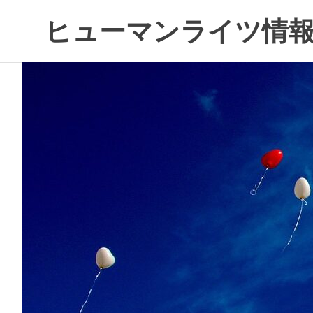
コ
ヒューマンライツ情報
ン
テ
す
ン
べ
ツ
て
へ
の
ス
人
キ
の
ッ
「わ
プ
た
し」
が
尊
重
さ
れ
る
世
界
へ