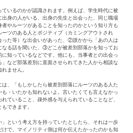
ているのかが認識されます。例えば、学生時代に被
に出身の人がいる、出身の先生と出会った、同じ職場
身者やルーツがあることを知ったのかという知り方も
ルーツのある人とポジティブ（カミングアウトされ
会った等）な出会いがあった、②誰かから「あの人は
になる話を聞いた、③どこが被差別部落かを知ってお
的に知っているなどです。他にも、当事者との出会っ
る」など部落差別に直面させられてきた人から相談な
知れません。
は、「もしかしたら被差別部落にルーツのある人た
かも・いたかも知れないよ。言いたくても言えなかっ
われていること、疎外感を与えられていることなど、
ともできます。
」という考え方を持っていたとしたら、それは一歩
だけで、マイノリティ側は何か伝えたかったのかも知