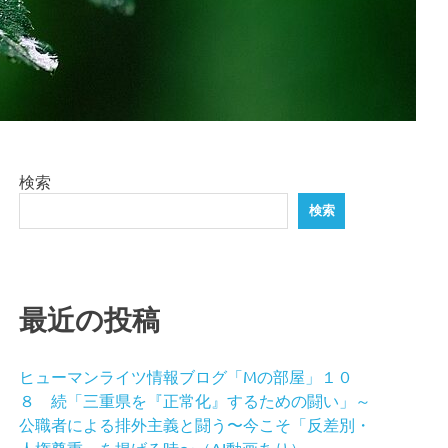
検索
検索
最近の投稿
ヒューマンライツ情報ブログ「Mの部屋」１０
８ 続「三重県を『正常化』するための闘い」～
公職者による排外主義と闘う〜今こそ「反差別・
人権尊重」を掲げる時〜（AI動画あり）