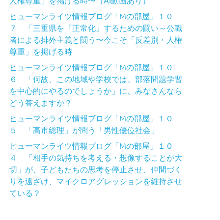
ヒューマンライツ情報ブログ「Mの部屋」１０
７ 「三重県を『正常化』するための闘い～公職
者による排外主義と闘う〜今こそ「反差別・人権
尊重」を掲げる時
ヒューマンライツ情報ブログ「Mの部屋」１０
６ 「何故、この地域や学校では、部落問題学習
を中心的にやるのでしょうか」に、みなさんなら
どう答えますか？
ヒューマンライツ情報ブログ「Mの部屋」１０
５ 「高市総理」が問う「男性優位社会」
ヒューマンライツ情報ブログ「Mの部屋」１０
４ 「相手の気持ちを考える・想像することが大
切」が、子どもたちの思考を停止させ、仲間づく
りを遠ざけ、マイクロアグレッションを維持させ
ている？