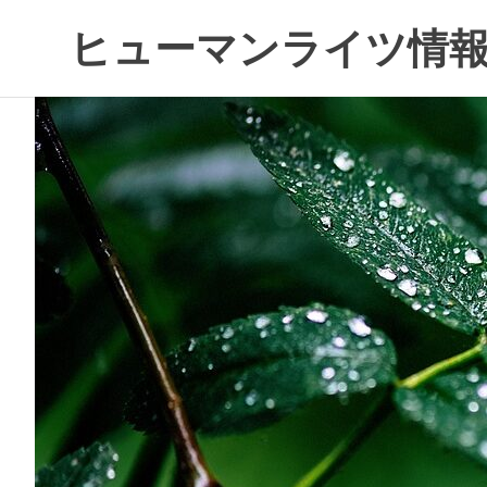
コ
ヒューマンライツ情報
ン
テ
す
ン
べ
ツ
て
へ
の
ス
人
キ
の
ッ
「わ
プ
た
し」
が
尊
重
さ
れ
る
世
界
へ