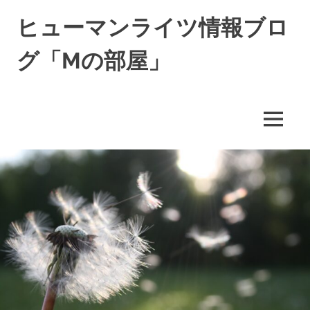
コ
ヒューマンライツ情報ブロ
ン
テ
グ「Mの部屋」
ン
ツ
す
へ
べ
ス
て
キ
MENU
の
ッ
人
の
プ
「わ
た
し」
が
尊
重
さ
れ
る
世