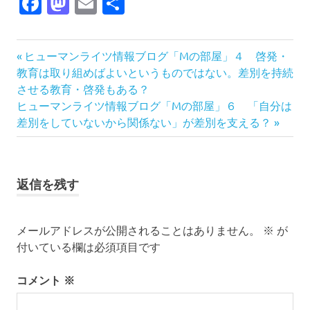
Facebook
Mastodon
Email
共
有
前
投
ヒューマンライツ情報ブログ「Mの部屋」４ 啓発・
の
教育は取り組めばよいというものではない。差別を持続
稿
記
させる教育・啓発もある？
次
事:
ヒューマンライツ情報ブログ「Mの部屋」６ 「自分は
ナ
の
差別をしていないから関係ない」が差別を支える？
記
ビ
事:
ゲ
返信を残す
ー
シ
メールアドレスが公開されることはありません。
※
が
付いている欄は必須項目です
ョ
コメント
※
ン