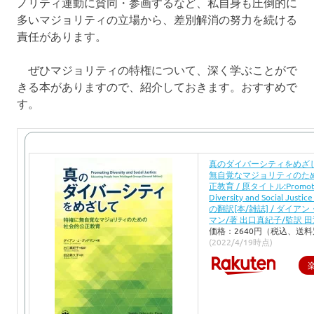
ノリティ運動に賛同・参画するなど、私自身も圧倒的に
多いマジョリティの立場から、差別解消の努力を続ける
責任があります。
ぜひマジョリティの特権について、深く学ぶことがで
きる本がありますので、紹介しておきます。おすすめで
す。
真のダイバーシティをめざし
無自覚なマジョリティのた
正教育 / 原タイトル:Promot
Diversity and Social Jus
の翻訳[本/雑誌] / ダイア
マン/著 出口真紀子/監訳 
価格：2640円（税込、送料
(2022/4/19時点)