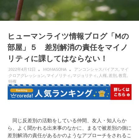
界
へ
ヒューマンライツ情報ブログ「Mの
部屋」５ 差別解消の責任をマイノ
リティに課してはならない！
2022年4月12日
MOMASONA
アンコンシャスバイアス
,
マイ
クロアグレッション
,
マイノリティ
,
マジョリティ
,
人権
,
差別
,
教育
,
特権
同じ反差別の活動をしている仲間、友人・知人らか
ら、よく聞かれる出来事のなかに、まるで被差別の側に
差別解消の責任があるかのようなアプローチをされるこ