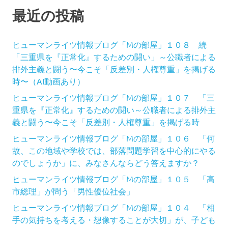
最近の投稿
ヒューマンライツ情報ブログ「Mの部屋」１０８ 続
「三重県を『正常化』するための闘い」～公職者による
排外主義と闘う〜今こそ「反差別・人権尊重」を掲げる
時〜（AI動画あり）
ヒューマンライツ情報ブログ「Mの部屋」１０７ 「三
重県を『正常化』するための闘い～公職者による排外主
義と闘う〜今こそ「反差別・人権尊重」を掲げる時
ヒューマンライツ情報ブログ「Mの部屋」１０６ 「何
故、この地域や学校では、部落問題学習を中心的にやる
のでしょうか」に、みなさんならどう答えますか？
ヒューマンライツ情報ブログ「Mの部屋」１０５ 「高
市総理」が問う「男性優位社会」
ヒューマンライツ情報ブログ「Mの部屋」１０４ 「相
手の気持ちを考える・想像することが大切」が、子ども