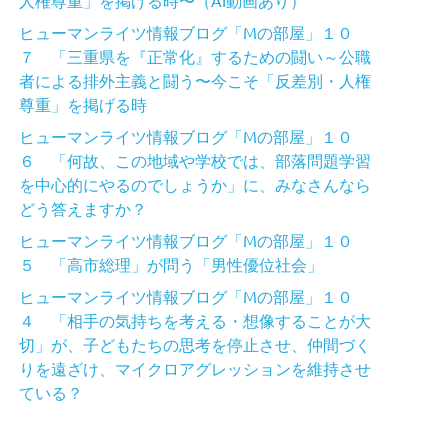
ヒューマンライツ情報ブログ「Mの部屋」１０
７ 「三重県を『正常化』するための闘い～公職
者による排外主義と闘う〜今こそ「反差別・人権
尊重」を掲げる時
ヒューマンライツ情報ブログ「Mの部屋」１０
６ 「何故、この地域や学校では、部落問題学習
を中心的にやるのでしょうか」に、みなさんなら
どう答えますか？
ヒューマンライツ情報ブログ「Mの部屋」１０
５ 「高市総理」が問う「男性優位社会」
ヒューマンライツ情報ブログ「Mの部屋」１０
４ 「相手の気持ちを考える・想像することが大
切」が、子どもたちの思考を停止させ、仲間づく
りを遠ざけ、マイクロアグレッションを維持させ
ている？