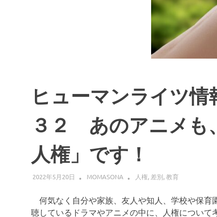
ヒューマンライツ情
３２ あのアニメも
人権」です！
2022年5月20日
MOMASONA
人権
,
差別
,
教育
何気なく自分や家族、友人や知人、学校や保育園
聴しているドラマやアニメの中に、人権について