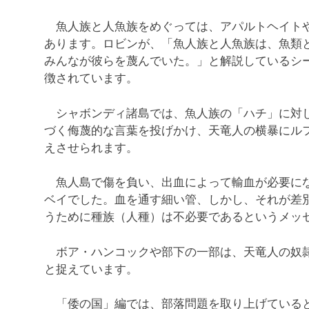
魚人族と人魚族をめぐっては、アパルトヘイトや
あります。ロビンが、「魚人族と人魚族は、魚類
みんなが彼らを蔑んでいた。」と解説しているシ
徴されています。
シャボンディ諸島では、魚人族の「ハチ」に対し
づく侮蔑的な言葉を投げかけ、天竜人の横暴にル
えさせられます。
魚人島で傷を負い、出血によって輸血が必要にな
ベイでした。血を通す細い管、しかし、それが差
うために種族（人種）は不必要であるというメッ
ボア・ハンコックや部下の一部は、天竜人の奴隷
と捉えています。
「倭の国」編では、部落問題を取り上げている