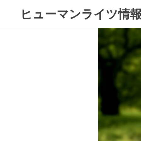
コ
ヒューマンライツ情報
ン
テ
す
ン
べ
ツ
て
へ
の
ス
人
キ
の
ッ
「わ
プ
た
し」
が
尊
重
さ
れ
る
世
界
へ