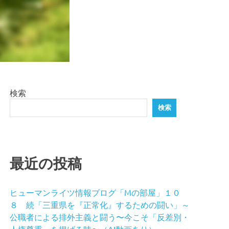
検索
検索
最近の投稿
ヒューマンライツ情報ブログ「Mの部屋」１０
８ 続「三重県を『正常化』するための闘い」～
公職者による排外主義と闘う〜今こそ「反差別・
人権尊重」を掲げる時〜（AI動画あり）