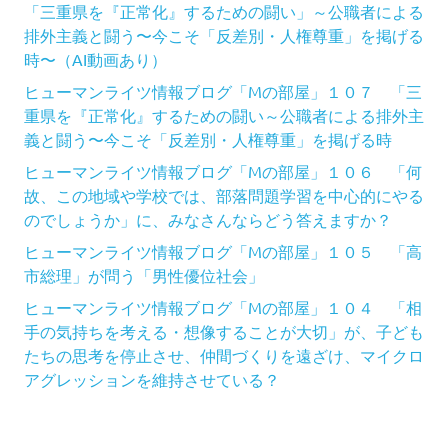
「三重県を『正常化』するための闘い」～公職者による
排外主義と闘う〜今こそ「反差別・人権尊重」を掲げる
時〜（AI動画あり）
ヒューマンライツ情報ブログ「Mの部屋」１０７ 「三
重県を『正常化』するための闘い～公職者による排外主
義と闘う〜今こそ「反差別・人権尊重」を掲げる時
ヒューマンライツ情報ブログ「Mの部屋」１０６ 「何
故、この地域や学校では、部落問題学習を中心的にやる
のでしょうか」に、みなさんならどう答えますか？
ヒューマンライツ情報ブログ「Mの部屋」１０５ 「高
市総理」が問う「男性優位社会」
ヒューマンライツ情報ブログ「Mの部屋」１０４ 「相
手の気持ちを考える・想像することが大切」が、子ども
たちの思考を停止させ、仲間づくりを遠ざけ、マイクロ
アグレッションを維持させている？