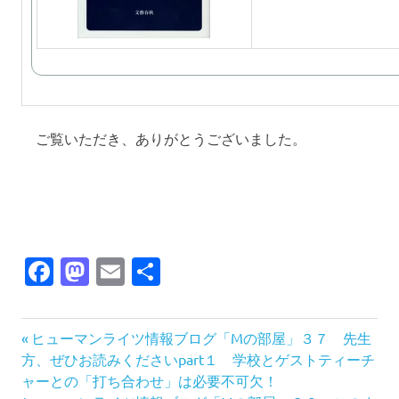
ご覧いただき、ありがとうございました。
Facebook
Mastodon
Email
共
有
前
投
ヒューマンライツ情報ブログ「Mの部屋」３７ 先生
の
方、ぜひお読みくださいpart１ 学校とゲストティーチ
稿
記
ャーとの「打ち合わせ」は必要不可欠！