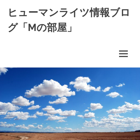
コ
ヒューマンライツ情報ブロ
ン
テ
グ「Mの部屋」
ン
ツ
す
へ
べ
ス
て
キ
MENU
の
ッ
人
の
プ
「わ
た
し」
が
尊
重
さ
れ
る
世