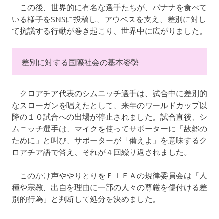
この後、世界的に有名な選手たちが、バナナを食べて
いる様子をSNSに投稿し、アウベスを支え、差別に対し
て抗議する行動が巻き起こり、世界中に広がりました。
差別に対する国際社会の基本姿勢
クロアチア代表のシムニッチ選手は、試合中に差別的
なスローガンを唱えたとして、来年のワールドカップ以
降の１０試合への出場が停止されました。試合直後、シ
ムニッチ選手は、マイクを使ってサポーターに「故郷の
ために」と叫び、サポーターが「備えよ」を意味するク
ロアチア語で答え、それが４回繰り返されました。
このかけ声ややりとりをＦＩＦＡの規律委員会は「人
種や宗教、出自を理由に一部の人々の尊厳を傷付ける差
別的行為」と判断して処分を決めました。