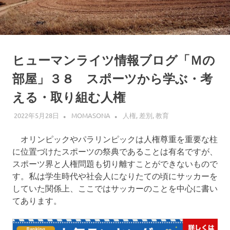
界
へ
ヒューマンライツ情報ブログ「Ｍの
部屋」３８ スポーツから学ぶ・考
える・取り組む人権
2022年5月28日
MOMASONA
人権
,
差別
,
教育
オリンピックやパラリンピックは人権尊重を重要な柱
に位置づけたスポーツの祭典であることは有名ですが、
スポーツ界と人権問題も切り離すことができないもので
す。私は学生時代や社会人になりたての頃にサッカーを
していた関係上、ここではサッカーのことを中心に書い
てあります。