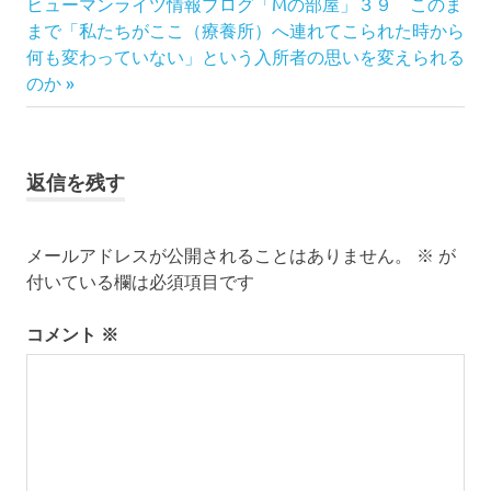
次
事:
ヒューマンライツ情報ブログ「Mの部屋」３９ このま
ナ
の
まで「私たちがここ（療養所）へ連れてこられた時から
記
何も変わっていない」という入所者の思いを変えられる
ビ
事:
のか
ゲ
ー
返信を残す
シ
ョ
メールアドレスが公開されることはありません。
※
が
付いている欄は必須項目です
ン
コメント
※