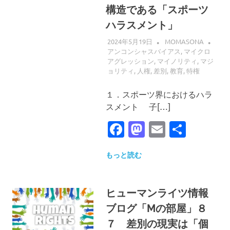
構造である「スポーツ
ハラスメント」
2024年5月19日
MOMASONA
アンコンシャスバイアス
,
マイクロ
アグレッション
,
マイノリティ
,
マジ
ョリティ
,
人権
,
差別
,
教育
,
特権
１．スポーツ界におけるハラ
スメント 子[…]
Facebook
Mastodon
Email
共
有
もっと読む
ヒューマンライツ情報
ブログ「Mの部屋」８
７ 差別の現実は「個