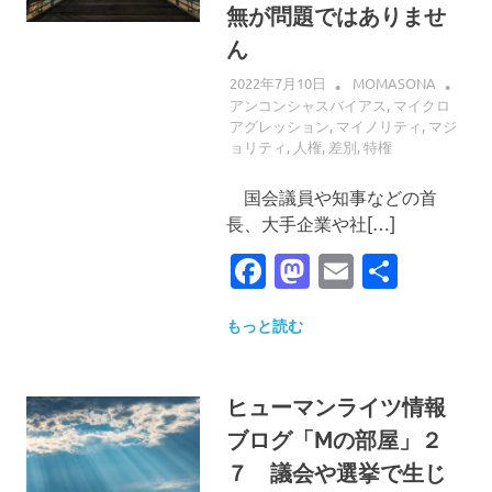
無が問題ではありませ
ん
2022年7月10日
MOMASONA
アンコンシャスバイアス
,
マイクロ
アグレッション
,
マイノリティ
,
マジ
ョリティ
,
人権
,
差別
,
特権
国会議員や知事などの首
長、大手企業や社[…]
Facebook
Mastodon
Email
共
有
もっと読む
ヒューマンライツ情報
ブログ「Mの部屋」２
７ 議会や選挙で生じ