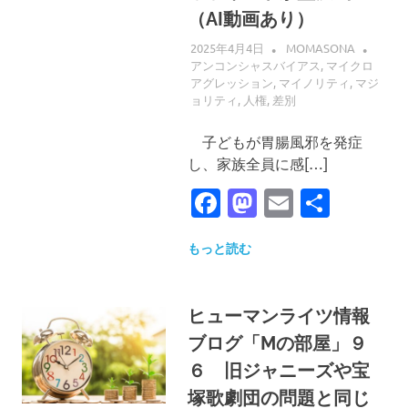
界
（AI動画あり）
へ
2025年4月4日
MOMASONA
アンコンシャスバイアス
,
マイクロ
アグレッション
,
マイノリティ
,
マジ
ョリティ
,
人権
,
差別
子どもが胃腸風邪を発症
し、家族全員に感[…]
Facebook
Mastodon
Email
共
有
もっと読む
ヒューマンライツ情報
ブログ「Mの部屋」９
６ 旧ジャニーズや宝
塚歌劇団の問題と同じ