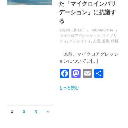
た「マイクロインバリ
デーション」に抗議す
る
2022年5月13日
MOMASONA
マイクロアグレッション
,
マイノリ
ティ
,
マジョリティ
,
人権
,
差別
,
特権
以前、マイクロアグレッシ
ョンについてご[…]
Facebook
Mastodon
Email
共
有
もっと読む
投
次
1
2
3
»
の
稿
記