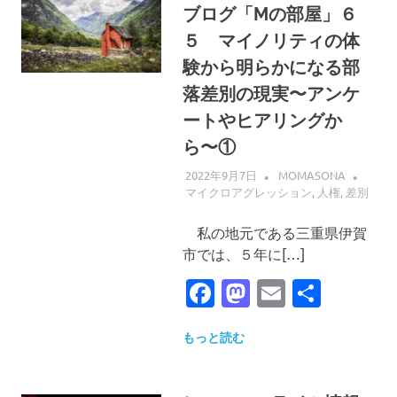
ブログ「Mの部屋」６
５ マイノリティの体
験から明らかになる部
落差別の現実〜アンケ
ートやヒアリングか
ら〜①
2022年9月7日
MOMASONA
マイクロアグレッション
,
人権
,
差別
私の地元である三重県伊賀
市では、５年に[…]
Facebook
Mastodon
Email
共
有
もっと読む