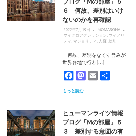
ブログ「Mの部屋」５
６ 何故、差別はいけ
ないのかを再確認
2022年7月19日
MOMASONA
マイクロアグレッション
,
マイノリ
ティ
,
マジョリティ
,
人権
,
差別
何故、差別をなくす営みが
世界各地で行わ[…]
Facebook
Mastodon
Email
共
有
もっと読む
ヒューマンライツ情報
ブログ「Mの部屋」５
３ 差別する意図の有