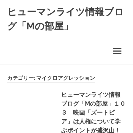
コ
ヒューマンライツ情報ブロ
ン
テ
グ「Mの部屋」
ン
ツ
す
へ
べ
ス
て
キ
MENU
の
ッ
人
の
プ
「わ
カテゴリー:
マイクロアグレッション
た
し」
が
ヒューマンライツ情報
尊
ブログ「Mの部屋」１０
重
さ
３ 映画「ズートピ
れ
ア」は人権について学
る
世
ぶポイントが盛沢山！