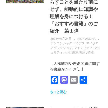
らすことを当たり前に
せず、能動的に知識や
理解を身につける！
「おすすめ書籍」のご
紹介 第１弾
2023年9月24日
MOMASONA
アンコンシャスバイアス
,
マイクロ
アグレッション
,
マイノリティ
,
マジ
ョリティ
,
人権
,
差別
,
教育
,
特権
人権問題や差別問題に関す
る書籍がたくさ[…]
Facebook
Mastodon
Email
共
有
もっと読む