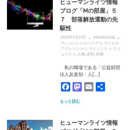
ヒューマンライツ情報
ブログ「Mの部屋」５
７ 部落解放運動の先
駆性
2022年7月27日
MOMASONA
アンコンシャスバイアス
,
マイクロ
アグレッション
,
マイノリティ
,
マジ
ョリティ
,
人権
,
差別
,
特権
私の職場である「公益財団
法人反差別・人[…]
Facebook
Mastodon
Email
共
有
もっと読む
ヒューマンライツ情報