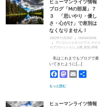
ヒューマンライツ情報
ブログ「Mの部屋」７
３ 「思いやり・優し
さ・心がけ」で差別は
なくなりません！
2022年11月28日
MOMASONA
アンコンシャスバイアス
,
マイク
ロアグレッション
,
人権
,
差別
,
特権
私はこれまでもブログで書
いてきたように[…]
Facebook
Mastodon
Email
共
有
もっと読む
ヒューマンライツ情報