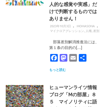
人的な感覚や実感」だ
けで判断するものでは
ありません！
2023年10月3日
MOMASONA
マイクロアグレッション
,
人権
,
差別
部落差別解消推進法には、
第１条の目的の[…]
Facebook
Mastodon
Email
共
有
もっと読む
ヒューマンライツ情報
ブログ「Mの部屋」８
５ マイノリティに語