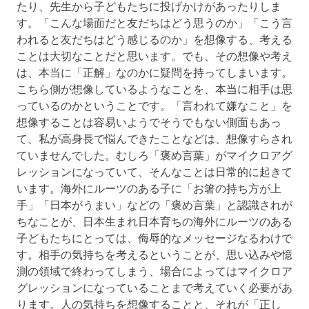
たり、先生から子どもたちに投げかけがあったりしま
す。「こんな場面だと友だちはどう思うのか」「こう言
われると友だちはどう感じるのか」を想像する、考える
ことは大切なことだと思います。でも、その想像や考え
は、本当に「正解」なのかに疑問を持ってしまいます。
こちら側が想像しているようなことを、本当に相手は思
っているのかということです。「言われて嫌なこと」を
想像することは容易いようでそうでもない側面もあっ
て、私が高身長で悩んできたことなどは、想像すらされ
ていませんでした。むしろ「褒め言葉」がマイクロアグ
レッションになっていて、そんなことは日常的に起きて
います。海外にルーツのある子に「お箸の持ち方が上
手」「日本がうまい」などの「褒め言葉」と認識されが
ちなことが、日本生まれ日本育ちの海外にルーツのある
子どもたちにとっては、侮辱的なメッセージなるわけで
す。相手の気持ちを考えるということが、思い込みや憶
測の領域で終わってしまう、場合によってはマイクロア
グレッションになっていることまで考えていく必要があ
ります。人の気持ちを想像することと、それが「正し