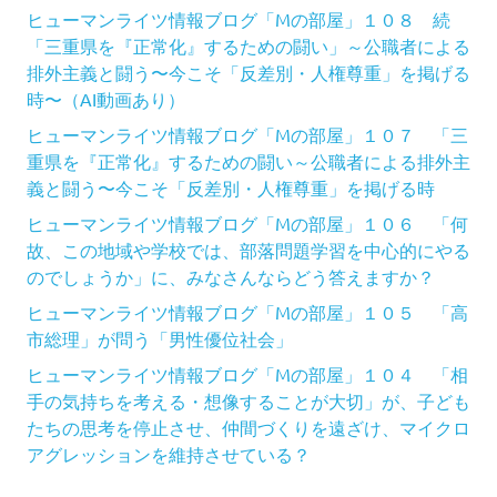
ヒューマンライツ情報ブログ「Mの部屋」１０８ 続
「三重県を『正常化』するための闘い」～公職者による
排外主義と闘う〜今こそ「反差別・人権尊重」を掲げる
時〜（AI動画あり）
ヒューマンライツ情報ブログ「Mの部屋」１０７ 「三
重県を『正常化』するための闘い～公職者による排外主
義と闘う〜今こそ「反差別・人権尊重」を掲げる時
ヒューマンライツ情報ブログ「Mの部屋」１０６ 「何
故、この地域や学校では、部落問題学習を中心的にやる
のでしょうか」に、みなさんならどう答えますか？
ヒューマンライツ情報ブログ「Mの部屋」１０５ 「高
市総理」が問う「男性優位社会」
ヒューマンライツ情報ブログ「Mの部屋」１０４ 「相
手の気持ちを考える・想像することが大切」が、子ども
たちの思考を停止させ、仲間づくりを遠ざけ、マイクロ
アグレッションを維持させている？