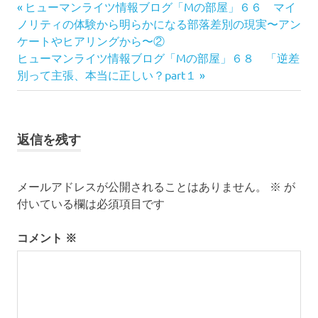
前
投
ヒューマンライツ情報ブログ「Mの部屋」６６ マイ
権
の
ノリティの体験から明らかになる部落差別の現実〜アン
稿
差
記
ケートやヒアリングから〜②
別
次
事:
ヒューマンライツ情報ブログ「Mの部屋」６８ 「逆差
ナ
教
の
別って主張、本当に正しい？part１
育
記
ビ
事:
ゲ
返信を残す
ー
シ
メールアドレスが公開されることはありません。
※
が
付いている欄は必須項目です
ョ
コメント
※
ン