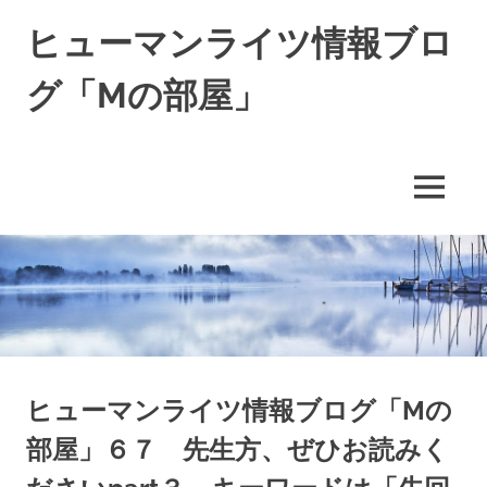
コ
ヒューマンライツ情報ブロ
ン
テ
グ「Mの部屋」
ン
ツ
す
へ
べ
ス
て
キ
MENU
の
ッ
人
の
プ
「わ
た
し」
が
尊
重
さ
ヒューマンライツ情報ブログ「Mの
れ
部屋」６７ 先生方、ぜひお読みく
る
世