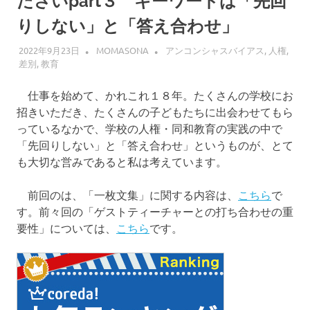
ださいpart３ キーワードは「先回
界
へ
りしない」と「答え合わせ」
2022年9月23日
MOMASONA
アンコンシャスバイアス
,
人権
,
差別
,
教育
仕事を始めて、かれこれ１８年。たくさんの学校にお
招きいただき、たくさんの子どもたちに出会わせてもら
っているなかで、学校の人権・同和教育の実践の中で
「先回りしない」と「答え合わせ」というものが、とて
も大切な営みであると私は考えています。
前回のは、「一枚文集」に関する内容は、
こちら
で
す。前々回の「ゲストティーチャーとの打ち合わせの重
要性」については、
こちら
です。