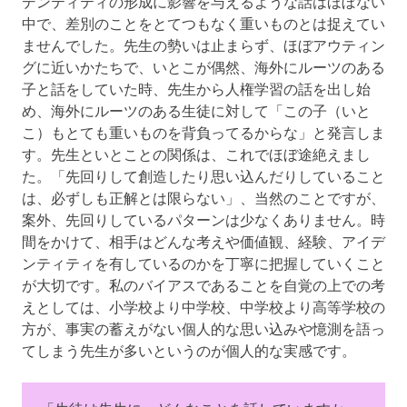
デンティティの形成に影響を与えるような話はほぼない
中で、差別のことをとてつもなく重いものとは捉えてい
ませんでした。先生の勢いは止まらず、ほぼアウティン
グに近いかたちで、いとこが偶然、海外にルーツのある
子と話をしていた時、先生から人権学習の話を出し始
め、海外にルーツのある生徒に対して「この子（いと
こ）もとても重いものを背負ってるからな」と発言しま
す。先生といとことの関係は、これでほぼ途絶えまし
た。「先回りして創造したり思い込んだりしていること
は、必ずしも正解とは限らない」、当然のことですが、
案外、先回りしているパターンは少なくありません。時
間をかけて、相手はどんな考えや価値観、経験、アイデ
ンティティを有しているのかを丁寧に把握していくこと
が大切です。私のバイアスであることを自覚の上での考
えとしては、小学校より中学校、中学校より高等学校の
方が、事実の蓄えがない個人的な思い込みや憶測を語っ
てしまう先生が多いというのが個人的な実感です。