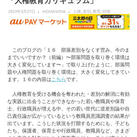
「人権教育カリキュラム」
界
へ
2023年3月27日
MOMASONA
人権
,
差別
,
教育
,
特権
このブログの「１６ 部落差別をなくす営み、今のま
までいいですか？（前編）〜部落問題を取り巻く環境は
大きく変化しています〜」で取り上げたように、部落問
題や人権問題を取り巻く環境は、大きく変化してきてい
ます。１６の内容は
こちら
です。
人権教育を受ける機会を奪われた・差別の解消に有効
な実践に出会うことができなかった若い教職員や保育
士、行政職員が増える中、その若い世代に逆差別論や自
己責任論が広がっているという教職員意識調査の結果が
出ています。こうした状況を打開するためにも、子ども
たち、保護者、保育士や行政職員、教職員など、さまざ