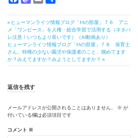
有
人
前
投
ヒューマンライツ情報ブログ「Mの部屋」７６ アニ
権
の
メ「ワンピース」を人権・総合学習で活用する（ネタバ
稿
差
記
レ注意！いつもより長いです）（AI動画あり）
別
次
事:
ヒューマンライツ情報ブログ「Mの部屋」７８ 保育士
ナ
教
の
さん、特権の少ない園児や保護者のこと、掴めてます
育
記
か？みえてますか？みようとしてますか？
ビ
事:
特
権
ゲ
ー
返信を残す
シ
メールアドレスが公開されることはありません。
※
が
ョ
付いている欄は必須項目です
ン
コメント
※