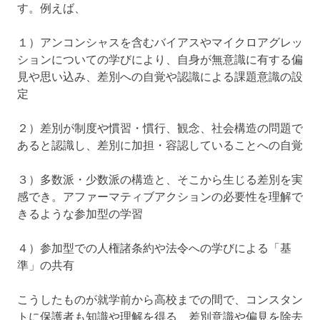
す。例えば、
１）アンコンシャスを含むバイアスやマイクロアグレッ
ションについての学びにより、自身が無意識に有する偏
見や思い込み、差別への自覚や認識による課題意識の設
定
２）差別が制度や慣習・慣行、観念、社会構造の問題で
あると認識し、差別に加担・容認していることへの自覚
３）多数派・少数派の構造と、そこから生じる差別を実
感でき。アファーマティブアクションの必要性を理解で
きるような参加型の学習
４）参加型での人権諸条約や法令への学びによる「基
準」の共有
こうしたものが就学前から高校までの間で、コンスタン
トに保護者も知識や理解を得る、差別意識や偏見を除去