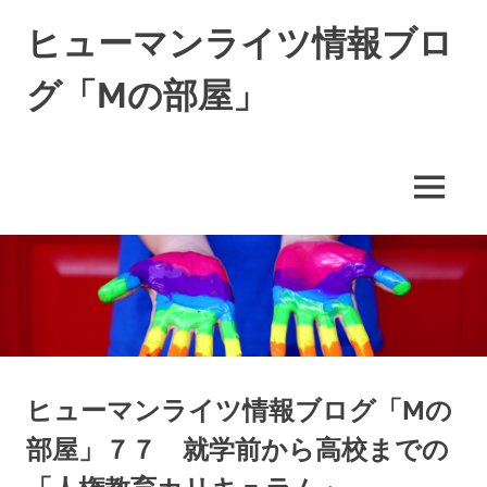
コ
ヒューマンライツ情報ブロ
ン
テ
グ「Mの部屋」
ン
ツ
す
へ
べ
ス
て
キ
MENU
の
ッ
人
の
プ
「わ
た
し」
が
尊
重
さ
ヒューマンライツ情報ブログ「Mの
れ
部屋」７７ 就学前から高校までの
る
世