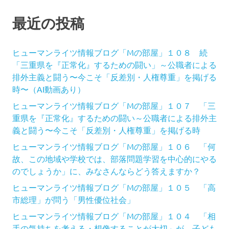
最近の投稿
ヒューマンライツ情報ブログ「Mの部屋」１０８ 続
「三重県を『正常化』するための闘い」～公職者による
排外主義と闘う〜今こそ「反差別・人権尊重」を掲げる
時〜（AI動画あり）
ヒューマンライツ情報ブログ「Mの部屋」１０７ 「三
重県を『正常化』するための闘い～公職者による排外主
義と闘う〜今こそ「反差別・人権尊重」を掲げる時
ヒューマンライツ情報ブログ「Mの部屋」１０６ 「何
故、この地域や学校では、部落問題学習を中心的にやる
のでしょうか」に、みなさんならどう答えますか？
ヒューマンライツ情報ブログ「Mの部屋」１０５ 「高
市総理」が問う「男性優位社会」
ヒューマンライツ情報ブログ「Mの部屋」１０４ 「相
手の気持ちを考える・想像することが大切」が、子ども