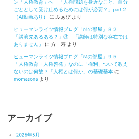
ン「人権教育」へ 「人権問題を身近なこと、自分
ごととして受け止めるためには何が必要？」part２
（AI動画あり）
に
ふぁび
より
ヒューマンライツ情報ブログ「Mの部屋」８２
「講演先あるある？」③ 「講師は特別な存在では
ありません」
に
方 寿
より
ヒューマンライツ情報ブログ「Mの部屋」９５
「人権教育・人権啓発」なのに「権利」ついて教え
ないのは何故？「人権とは何か」の基礎基本
に
momasona
より
アーカイブ
2026年5月