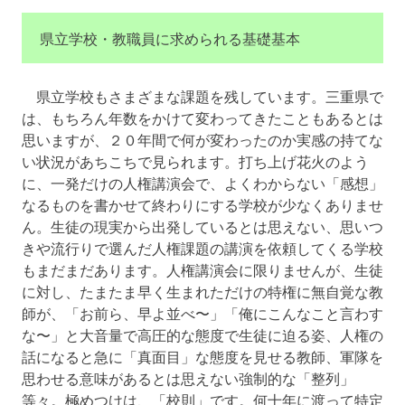
県立学校・教職員に求められる基礎基本
県立学校もさまざまな課題を残しています。三重県で
は、もちろん年数をかけて変わってきたこともあるとは
思いますが、２０年間で何が変わったのか実感の持てな
い状況があちこちで見られます。打ち上げ花火のよう
に、一発だけの人権講演会で、よくわからない「感想」
なるものを書かせて終わりにする学校が少なくありませ
ん。生徒の現実から出発しているとは思えない、思いつ
きや流行りで選んだ人権課題の講演を依頼してくる学校
もまだまだあります。人権講演会に限りませんが、生徒
に対し、たまたま早く生まれただけの特権に無自覚な教
師が、「お前ら、早よ並べ〜」「俺にこんなこと言わす
な〜」と大音量で高圧的な態度で生徒に迫る姿、人権の
話になると急に「真面目」な態度を見せる教師、軍隊を
思わせる意味があるとは思えない強制的な「整列」
等々。極めつけは、「校則」です。何十年に渡って特定