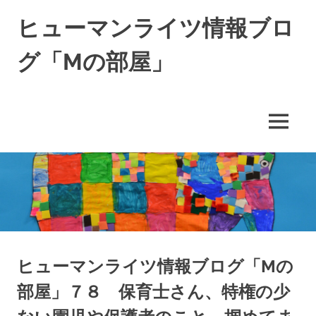
コ
ヒューマンライツ情報ブロ
ン
テ
グ「Mの部屋」
ン
ツ
す
へ
べ
ス
て
キ
MENU
の
ッ
人
の
プ
「わ
た
し」
が
尊
重
さ
ヒューマンライツ情報ブログ「Mの
れ
部屋」７８ 保育士さん、特権の少
る
世