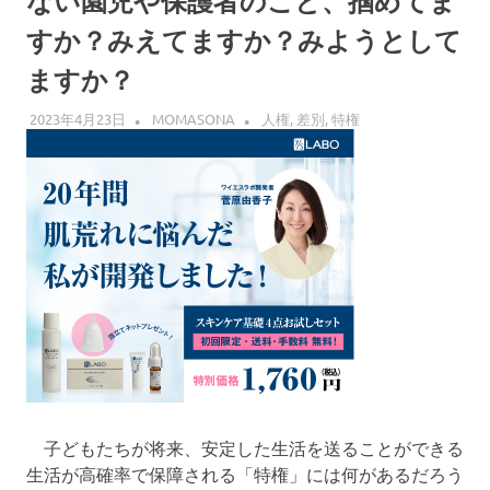
ない園児や保護者のこと、掴めてま
界
へ
すか？みえてますか？みようとして
ますか？
2023年4月23日
MOMASONA
人権
,
差別
,
特権
子どもたちが将来、安定した生活を送ることができる
生活が高確率で保障される「特権」には何があるだろう