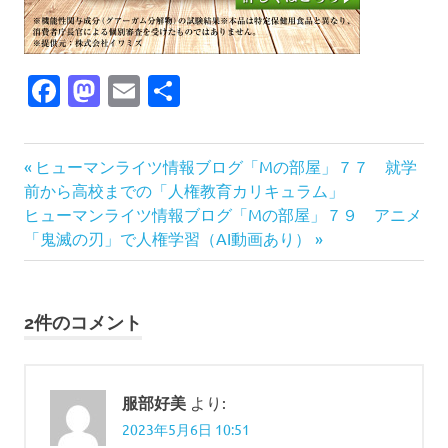
Facebook
Mastodon
Email
共
有
人
前
投
ヒューマンライツ情報ブログ「Mの部屋」７７ 就学
権
の
前から高校までの「人権教育カリキュラム」
稿
差
次
記
ヒューマンライツ情報ブログ「Mの部屋」７９ アニメ
別
の
事:
「鬼滅の刃」で人権学習（AI動画あり）
ナ
特
記
権
事:
ビ
2件のコメント
ゲ
ー
服部好美
より:
シ
2023年5月6日 10:51