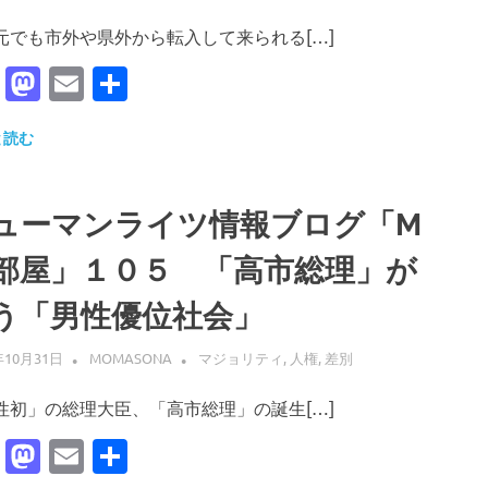
でも市外や県外から転入して来られる[…]
Facebook
Mastodon
Email
共
有
と読む
ューマンライツ情報ブログ「M
部屋」１０５ 「高市総理」が
う「男性優位社会」
年10月31日
MOMASONA
マジョリティ
,
人権
,
差別
性初」の総理大臣、「高市総理」の誕生[…]
Facebook
Mastodon
Email
共