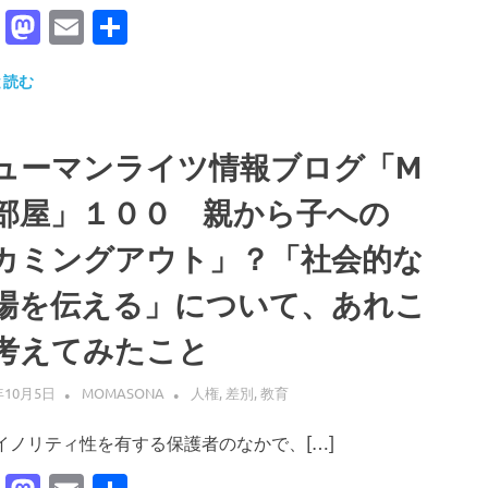
Facebook
Mastodon
Email
共
有
と読む
ューマンライツ情報ブログ「M
部屋」１００ 親から子への
カミングアウト」？「社会的な
場を伝える」について、あれこ
考えてみたこと
年10月5日
MOMASONA
人権
,
差別
,
教育
ノリティ性を有する保護者のなかで、[…]