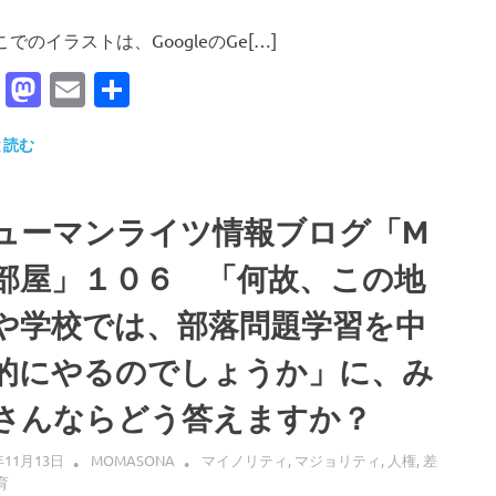
のイラストは、GoogleのGe[…]
Facebook
Mastodon
Email
共
有
と読む
ューマンライツ情報ブログ「M
部屋」１０６ 「何故、この地
や学校では、部落問題学習を中
的にやるのでしょうか」に、み
さんならどう答えますか？
年11月13日
MOMASONA
マイノリティ
,
マジョリティ
,
人権
,
差
育