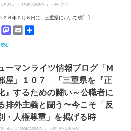
年5月31日
MOMASONA
人権
,
差別
２６年２月６日に、三重県において現[…]
Facebook
Mastodon
Email
共
有
と読む
ューマンライツ情報ブログ「M
部屋」１０７ 「三重県を『正
化』するための闘い～公職者に
る排外主義と闘う〜今こそ「反
別・人権尊重」を掲げる時
年2月6日
MOMASONA
人権
,
差別
,
未分類