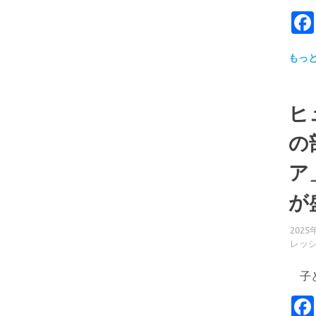
もっ
ヒ
の
ア
が
2025
レッ
子ど