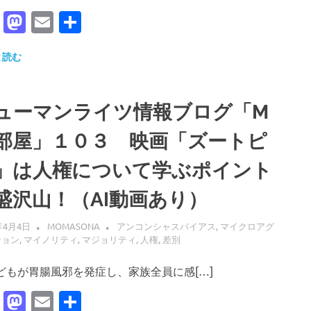
Facebook
Mastodon
Email
共
有
と読む
ューマンライツ情報ブログ「M
部屋」１０３ 映画「ズートピ
」は人権について学ぶポイント
盛沢山！（AI動画あり）
年4月4日
MOMASONA
アンコンシャスバイアス
,
マイクロアグ
ション
,
マイノリティ
,
マジョリティ
,
人権
,
差別
もが胃腸風邪を発症し、家族全員に感[…]
Facebook
Mastodon
Email
共