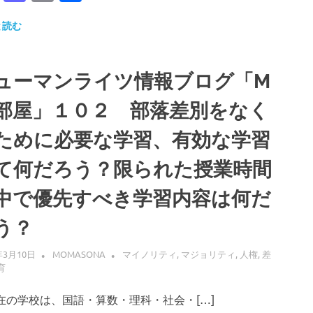
有
と読む
ューマンライツ情報ブログ「M
部屋」１０２ 部落差別をなく
ために必要な学習、有効な学習
て何だろう？限られた授業時間
中で優先すべき学習内容は何だ
う？
年3月10日
MOMASONA
マイノリティ
,
マジョリティ
,
人権
,
差
育
の学校は、国語・算数・理科・社会・[…]