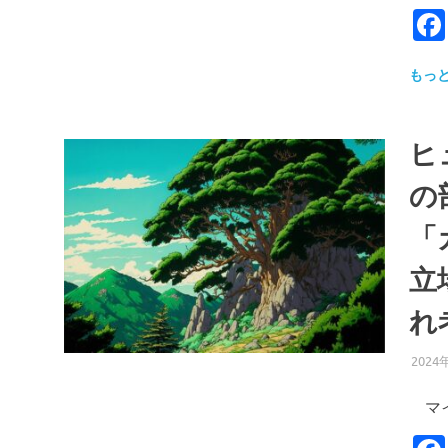
もっ
ヒ
の
「
立
れ
2024
マイ