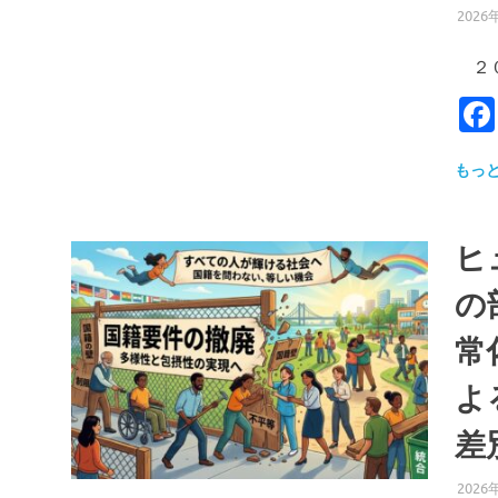
2026
２０
もっ
ヒ
の
常
よ
差
2026