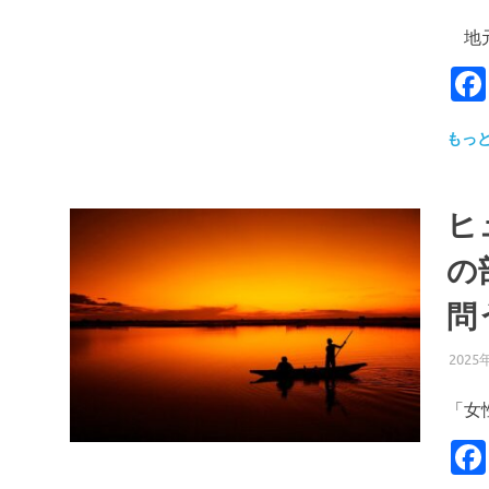
地元
もっ
ヒ
の
問
2025
「女