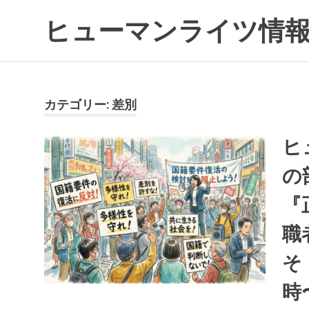
コ
ヒューマンライツ情報
ン
テ
す
ン
べ
ツ
て
へ
の
カテゴリー:
差別
ス
人
キ
の
ッ
ヒ
「わ
プ
た
の
し」
が
『
尊
重
職
さ
れ
そ
る
世
時
界
へ