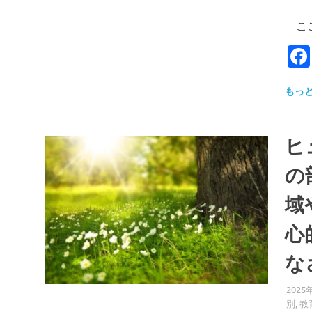
ここで
もっ
ヒ
の
域
心
な
2025
別
,
教