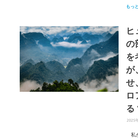
もっ
ヒ
の
を
が
せ
ロ
る
2025
私が