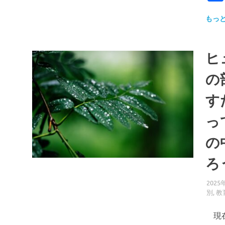
もっ
ヒ
の
す
っ
の
ろ
2025
別
,
教
現在