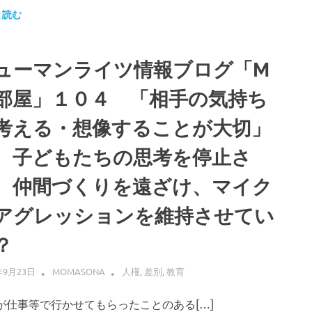
有
と読む
ューマンライツ情報ブログ「M
部屋」１０４ 「相手の気持ち
考える・想像することが大切」
、子どもたちの思考を停止さ
、仲間づくりを遠ざけ、マイク
アグレッションを維持させてい
？
年9月23日
MOMASONA
人権
,
差別
,
教育
仕事等で行かせてもらったことのある[…]