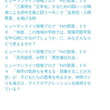
ヒューマンライツ情報ブログ「Mの部屋」１０
７ 「三重県を『正常化』するための闘い～公職
者による排外主義と闘う〜今こそ「反差別・人権
尊重」を掲げる時
ヒューマンライツ情報ブログ「Mの部屋」１０
６ 「何故、この地域や学校では、部落問題学習
を中心的にやるのでしょうか」に、みなさんなら
どう答えますか？
ヒューマンライツ情報ブログ「Mの部屋」１０
５ 「高市総理」が問う「男性優位社会」
ヒューマンライツ情報ブログ「Mの部屋」１０
４ 「相手の気持ちを考える・想像することが大
切」が、子どもたちの思考を停止させ、仲間づく
りを遠ざけ、マイクロアグレッションを維持させ
ている？