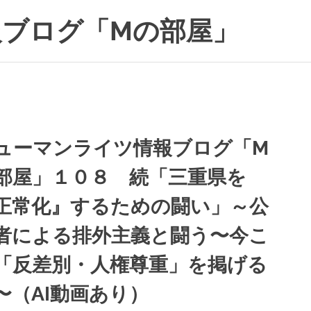
ブログ「Mの部屋」
ューマンライツ情報ブログ「M
部屋」１０８ 続「三重県を
正常化』するための闘い」～公
者による排外主義と闘う〜今こ
「反差別・人権尊重」を掲げる
〜（AI動画あり）